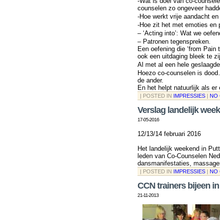
-Wat is doel van co-counsele
counselen zo ongeveer hadde
-Hoe werkt vrije aandacht en 
-Hoe zit het met emoties en 
– ‘Acting into’: Wat we oefe
– Patronen tegenspreken.
Een oefening die ‘from Pain 
ook een uitdaging bleek te z
Al met al een hele geslaagde 
Hoezo co-counselen is dood…
de ander.
En het helpt natuurlijk als 
| POSTED IN
IMPRESSIES
|
NO
Verslag landelijk wee
17-05-2016
12/13/14 februari 2016
Het landelijk weekend in Put
leden van Co-Counselen Nede
dansmanifestaties, massag
| POSTED IN
IMPRESSIES
|
NO
CCN trainers bijeen i
21-11-2013