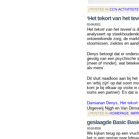
| POSTED IN
CCN-ACTIVITEIT
‘Het tekort van het tev
01-04-2021
Het tekort van het teveel
is d
analyseert op steekhoudende,
ontoereikende zorg, de mark
stoornissen, ziektes en aand
Denys betoogt dat er ondersc
gevolg van een psychische sto
(meer of minder), wat betekent
als mens’.
Dit sluit naadloos aan bij he
en ‘erbij zijn’ op dat soort 
kom je bij elkaar op visite i
soms een partner). En dat is
Damianan Denys, Het tekort 
Uitgeverij Nijgh en Van Ditma
| POSTED IN
HOMEPAGE
,
IMPR
geslaagde Basic Basi
10-10-2018
We kijken terug op een vruc
het is een opstap naar lidma