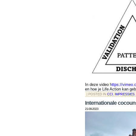
In deze video
https://vimeo
en hoe je Life Action kan geb
| POSTED IN
CCI
,
IMPRESSIES
Internationale cocou
21-09-2023