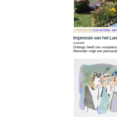
| POSTED IN
CCN-INTERN
,
IMP
Impressie van het Lan
11-04-2022
Onlangs heeft ons voorjaars
Hieronder volgt een persoonl