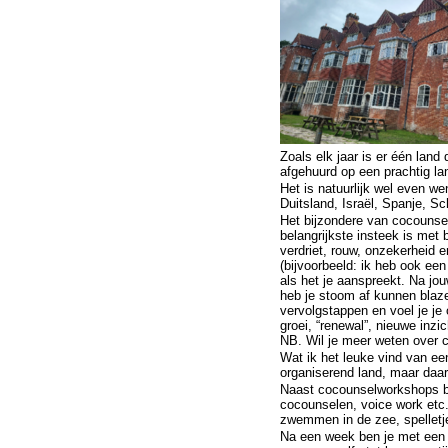
Zoals elk jaar is er één land
afgehuurd op een prachtig l
Het is natuurlijk wel even w
Duitsland, Israël, Spanje, S
Het bijzondere van cocounsele
belangrijkste insteek is met
verdriet, rouw, onzekerheid e
(bijvoorbeeld: ik heb ook ee
als het je aanspreekt. Na jo
heb je stoom af kunnen blaze
vervolgstappen en voel je je 
groei, “renewal”, nieuwe inzi
NB. Wil je meer weten over 
Wat ik het leuke vind van ee
organiserend land, maar daar
Naast cocounselworkshops bi
cocounselen, voice work etc.
zwemmen in de zee, spelletj
Na een week ben je met een a