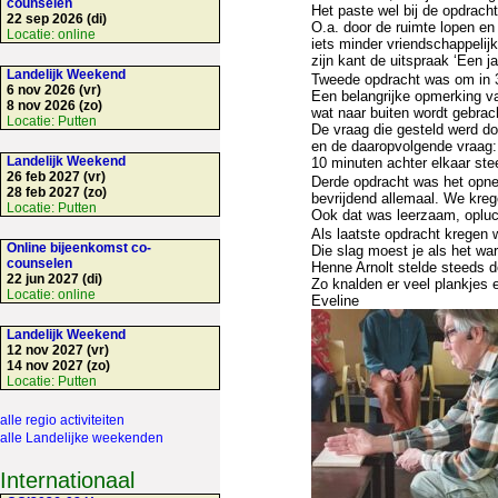
counselen
Het paste wel bij de opdracht
22 sep 2026 (di)
O.a. door de ruimte lopen en
Locatie:
online
iets minder vriendschappelij
zijn kant de uitspraak ‘Een j
Landelijk Weekend
Tweede opdracht was om in 3
6 nov 2026 (vr)
Een belangrijke opmerking va
8 nov 2026 (zo)
wat naar buiten wordt gebra
Locatie:
Putten
De vraag die gesteld werd d
en de daaropvolgende vraag:
Landelijk Weekend
10 minuten achter elkaar ste
26 feb 2027 (vr)
Derde opdracht was het opn
28 feb 2027 (zo)
bevrijdend allemaal. We kreg
Locatie:
Putten
Ook dat was leerzaam, oplu
Als laatste opdracht kregen
Online bijeenkomst co-
Die slag moest je als het wa
counselen
Henne Arnolt stelde steeds d
22 jun 2027 (di)
Zo knalden er veel plankjes 
Locatie:
online
Eveline
Landelijk Weekend
12 nov 2027 (vr)
14 nov 2027 (zo)
Locatie:
Putten
alle regio activiteiten
alle Landelijke weekenden
Internationaal