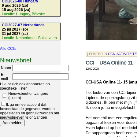
CCI2026-08 Hungary
9 aug 2026 (zo)
15 aug 2026 (za)
Locatie:
Hungary, Bölcske
CCI2027-07 Netherlands
25 jul 2027 (zo)
31 jul 2027 (za)
Locatie:
Netherlands, Bakkeveen
Alle CCI's
| POSTED IN
CCN-ACTIVITEIT
Nieuwsbrief
CCI – USA Online 11 –
Naam
12-02-2024
E-
mail
CCI-USA Online 11- 15 janu
U kunt zich ook abonneren op
specifieke lijsten:
Het leuke van een CCI-bijeenk
Nieuwsbrief-ontvangers
Tijdens de openingskring zit
(extern)
tijdzones. Ik ben met mijn l
Ik ga ermee accoord dat
Ik neem je nu in vogelvlucht 
bovenstaande gegevens worden
opgeslagen en gebruikt worden om
nieuwsbrieven te ontvangen
Het verschil met een reguliere
opgaan of kiezen voor doseri
Even kijkend op het mededeli
De supportgroep heeft een c