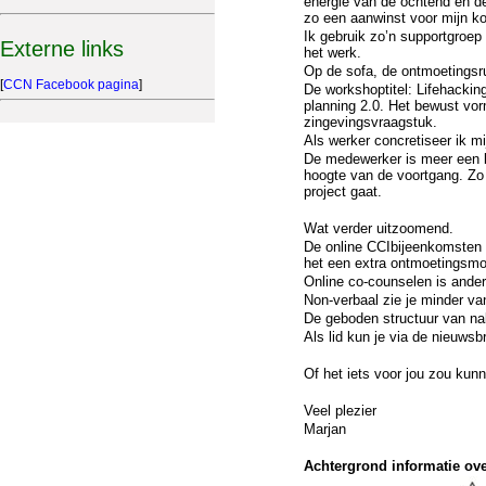
energie van de ochtend en d
zo een aanwinst voor mijn ko
Ik gebruik zo’n supportgroep 
Externe links
het werk.
Op de sofa, de ontmoetingsru
[
CCN Facebook pagina
]
De workshoptitel: Lifehackin
planning 2.0. Het bewust vor
zingevingsvraagstuk.
Als werker concretiseer ik mi
De medewerker is meer een bu
hoogte van de voortgang. Zo 
project gaat.
Wat verder uitzoomend.
De online CCIbijeenkomsten z
het een extra ontmoetingsmog
Online co-counselen is anders
Non-verbaal zie je minder van
De geboden structuur van nab
Als lid kun je via de nieuws
Of het iets voor jou zou kunn
Veel plezier
Marjan
Achtergrond informatie ove