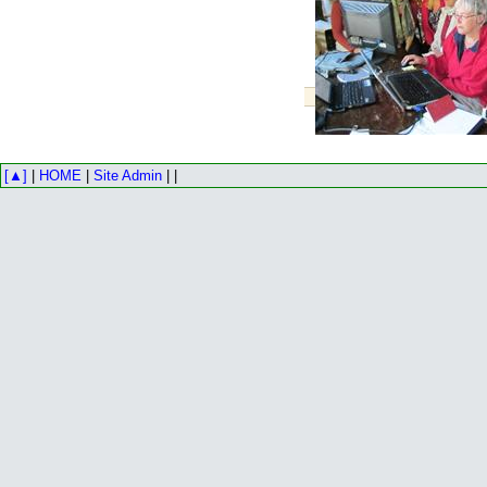
[▲]
|
HOME
|
Site Admin
| |