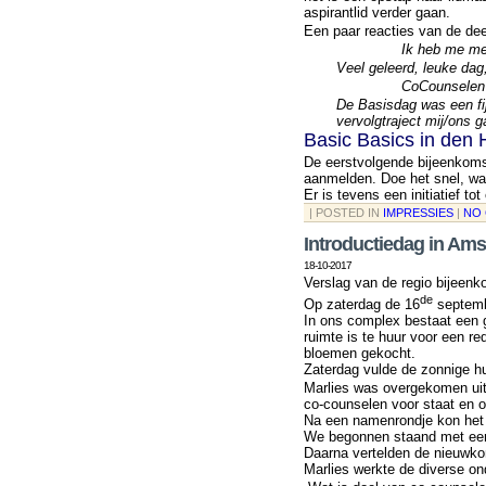
aspirantlid verder gaan.
Een paar reacties van de de
Ik heb me me
Veel geleerd, leuke dag
CoCounselen i
De Basisdag was een fij
vervolgtraject mij/ons g
Basic Basics in den 
De eerstvolgende bijeenkomst
aanmelden. Doe het snel, wan
Er is tevens een initiatief t
| POSTED IN
IMPRESSIES
|
NO
Introductiedag in Am
18-10-2017
Verslag van de regio bijeen
de
Op zaterdag de 16
septemb
In ons complex bestaat een 
ruimte is te huur voor een r
bloemen gekocht.
Zaterdag vulde de zonnige 
Marlies was overgekomen uit 
co-counselen voor staat en o
Na een namenrondje kon het
We begonnen staand met een
Daarna vertelden de nieuwko
Marlies werkte de diverse on