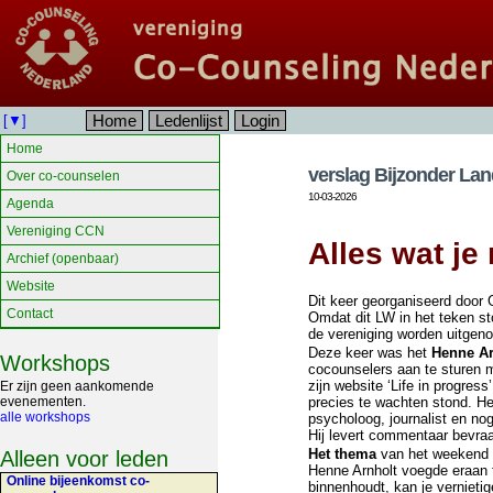
Home
Ledenlijst
Login
[▼]
Home
verslag Bijzonder Lan
Over co-counselen
10-03-2026
Agenda
Vereniging CCN
Alles wat je
Archief (openbaar)
Website
Dit keer georganiseerd door 
Contact
Omdat dit LW in het teken st
de vereniging worden uitgeno
Deze keer was het
Henne Ar
Workshops
cocounselers aan te sturen m
zijn website ‘Life in progres
Er zijn geen aankomende
evenementen.
precies te wachten stond. He
alle workshops
psycholoog, journalist en no
Hij levert commentaar bevra
Het thema
van het weekend lu
Alleen voor leden
Henne Arnholt voegde eraan to
Online bijeenkomst co-
binnenhoudt, kan je vernietig