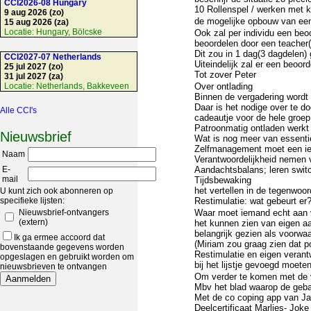
CCI2026-08 Hungary
10 Rollenspel / werken met 
9 aug 2026 (zo)
de mogelijke opbouw van ee
15 aug 2026 (za)
Locatie:
Hungary, Bölcske
Ook zal per individu een beo
beoordelen door een teacher(
Dit zou in 1 dag(3 dagdelen
CCI2027-07 Netherlands
Uiteindelijk zal er een beoor
25 jul 2027 (zo)
Tot zover Peter
31 jul 2027 (za)
Locatie:
Netherlands, Bakkeveen
Over ontlading
Binnen de vergadering wordt 
Daar is het nodige over te d
Alle CCI's
cadeautje voor de hele groep
Patroonmatig ontladen werkt 
Nieuwsbrief
Wat is nog meer van essenti
Zelfmanagement moet een ied
Naam
Verantwoordelijkheid nemen v
E-
Aandachtsbalans; leren switc
mail
Tijdsbewaking
het vertellen in de tegenwoor
U kunt zich ook abonneren op
specifieke lijsten:
Restimulatie: wat gebeurt e
Nieuwsbrief-ontvangers
Waar moet iemand echt aan 
(extern)
het kunnen zien van eigen aa
belangrijk gezien als voorwa
Ik ga ermee accoord dat
(Miriam zou graag zien dat pot
bovenstaande gegevens worden
Restimulatie en eigen veran
opgeslagen en gebruikt worden om
bij het lijstje gevoegd moete
nieuwsbrieven te ontvangen
Om verder te komen met de v
Mbv het blad waarop de gebar
Met de co coping app van Ja
Deelcertificaat Marlies- Joke