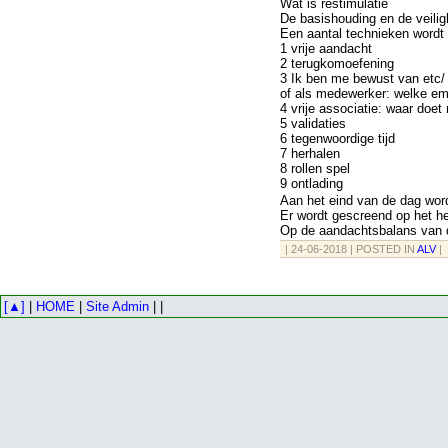
Wat is restimulatie
De basishouding en de veili
Een aantal technieken wordt
1 vrije aandacht
2 terugkomoefening
3 Ik ben me bewust van etc/ 
of als medewerker: welke em
4 vrije associatie: waar do
5 validaties
6 tegenwoordige tijd
7 herhalen
8 rollen spel
9 ontlading
Aan het eind van de dag word
Er wordt gescreend op het h
Op de aandachtsbalans van de
| 24-06-2018 | POSTED IN
ALV
|
[▲]
|
HOME
|
Site Admin
| |