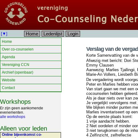
Home
Ledenlijst
Login
[▼]
Home
Verslag van de vergade
Over co-counselen
Korte Samenvatting van de ve
Agenda
Afwezig met bericht: Dori S
Vereniging CCN
Emmy Clausen
Aanwezig: Marlies Tjallingii
Archief (openbaar)
Marie-An Vollers, Liesbeth 
De vergadering wordt voorge
Website
Peter en Marlies hebben vo
Contact
Van start gaan we met een oe
cocounselen hebben geleerd
Als je daar niets over kan ze
Workshops
Je vergelijkt vervolgens me
We blijken minder punten me
Er zijn geen aankomende
Marlies inventariseert op een
evenementen.
Op de eerste plaats komt:
alle workshops
1 vrije aandacht hebben.
2 Niet oordelen of minder oor
Alleen voor leden
3 niet terugkomen op de inho
Online bijeenkomst co-
4 Zelfinzicht, zelfreflectie