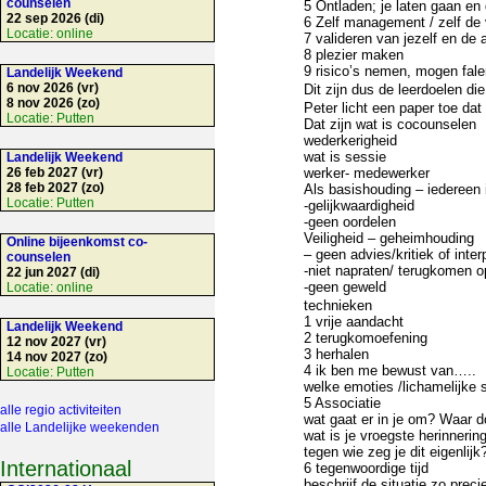
counselen
5 Ontladen; je laten gaan en 
22 sep 2026 (di)
6 Zelf management / zelf de
Locatie:
online
7 valideren van jezelf en de 
8 plezier maken
9 risico’s nemen, mogen fale
Landelijk Weekend
6 nov 2026 (vr)
Dit zijn dus de leerdoelen d
8 nov 2026 (zo)
Peter licht een paper toe dat
Locatie:
Putten
Dat zijn wat is cocounselen
wederkerigheid
wat is sessie
Landelijk Weekend
26 feb 2027 (vr)
werker- medewerker
28 feb 2027 (zo)
Als basishouding – iedereen 
Locatie:
Putten
-gelijkwaardigheid
-geen oordelen
Veiligheid – geheimhouding
Online bijeenkomst co-
– geen advies/kritiek of inter
counselen
-niet napraten/ terugkomen 
22 jun 2027 (di)
-geen geweld
Locatie:
online
technieken
1 vrije aandacht
Landelijk Weekend
2 terugkomoefening
12 nov 2027 (vr)
3 herhalen
14 nov 2027 (zo)
4 ik ben me bewust van…..
Locatie:
Putten
welke emoties /lichamelijke 
5 Associatie
alle regio activiteiten
wat gaat er in je om? Waar d
alle Landelijke weekenden
wat is je vroegste herinnering
tegen wie zeg je dit eigenlijk
Internationaal
6 tegenwoordige tijd
beschrijf de situatie zo prec