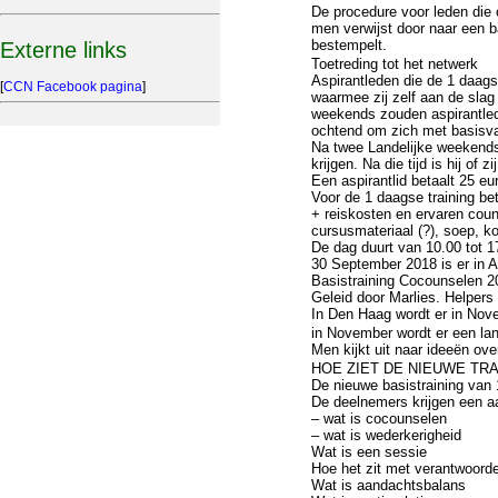
De procedure voor leden die
men verwijst door naar een b
bestempelt.
Externe links
Toetreding tot het netwerk
Aspirantleden die de 1 daags
[
CCN Facebook pagina
]
waarmee zij zelf aan de slag
weekends zouden aspirantled
ochtend om zich met basisvaa
Na twee Landelijke weekends
krijgen. Na die tijd is hij of zi
Een aspirantlid betaalt 25 e
Voor de 1 daagse training be
+ reiskosten en ervaren coun
cursusmateriaal (?), soep, kof
De dag duurt van 10.00 tot 
30 September 2018 is er in A
Basistraining Cocounselen 20
Geleid door Marlies. Helpers
In Den Haag wordt er in Nov
in November wordt er een lan
Men kijkt uit naar ideeën o
HOE ZIET DE NIEUWE TRA
De nieuwe basistraining van
De deelnemers krijgen een a
– wat is cocounselen
– wat is wederkerigheid
Wat is een sessie
Hoe het zit met verantwoorde
Wat is aandachtsbalans