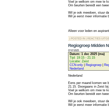
Voel je welkom om mee te k
Om beurten bereidt een twee
Wil je ook meedoen, stuur d
Wil je eerst meer informatie
Alleen voor leden en aspiran
| POSTED IN |
REACTIES UITG
Regiogroep Midden N
07-07-2025
Datum:
1 dec 2025 (ma)
Tijd:
19:15 - 21:15
Locatie:
Zeist
CCN-only
|
Regiogroep
|
Reg
Nederland
Nederland.
Eens per maand komen we bij
21.15. Doorgaans in Zeist bij
Voel je welkom om mee te k
Om beurten bereidt een twee
Wil je ook meedoen, stuur d
Wil je eerst meer informatie