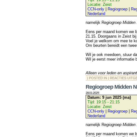
Locatie:
Zeist
CCN-only
|
Regiogroep
|
Reg
Nederland
namelijk R
egiogroep Midden 
Eens per maand komen we bij
21.15. Doorgaans in Zeist bij
Voel je welkom om mee te k
Om beurten bereidt een twee
Wil je ook meedoen, stuur d
Wil je eerst meer informatie
Alleen voor leden en aspiran
| POSTED IN |
REACTIES UITG
Regiogroep Midden N
28-01-2025
Datum:
9 jun 2025 (ma)
Tijd:
19:15 - 21:15
Locatie:
Zeist
CCN-only
|
Regiogroep
|
Reg
Nederland
namelijk R
egiogroep Midden 
Eens per maand komen we bij