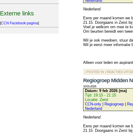
Nederland
Nederland.
Externe links
Eens per maand komen we bij
21.15. Doorgaans in Zeist bij
[
CCN Facebook pagina
]
Voel je welkom om mee te k
Om beurten bereidt een twee
Wil je ook meedoen, stuur d
Wil je eerst meer informatie
Alleen voor leden en aspiran
| POSTED IN |
REACTIES UITG
Regiogroep Midden N
10-01-2026
Datum:
9 feb 2026 (ma)
Tijd:
19:15 - 21:15
Locatie:
Zeist
CCN-only
|
Regiogroep
|
Reg
Nederland
Nederland.
Eens per maand komen we bij
21.15. Doorgaans in Zeist bij