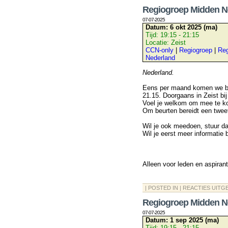
Regiogroep Midden N
07-07-2025
Datum:
6 okt 2025 (ma)
Tijd:
19:15 - 21:15
Locatie:
Zeist
CCN-only
|
Regiogroep
|
Reg
Nederland
Nederland.
Eens per maand komen we bij
21.15. Doorgaans in Zeist bij
Voel je welkom om mee te k
Om beurten bereidt een twee
Wil je ook meedoen, stuur d
Wil je eerst meer informatie
Alleen voor leden en aspiran
| POSTED IN |
REACTIES UITG
Regiogroep Midden N
07-07-2025
Datum:
1 sep 2025 (ma)
Tijd:
19:15 - 21:15