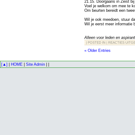
21.15. Doorgaans in Zeist bij
Voel je welkom om mee te k
Om beurten bereidt een twee
Wil je ook meedoen, stuur d
Wil je eerst meer informatie
Alleen voor leden en aspiran
| POSTED IN |
REACTIES UITG
« Older Entries
[▲]
|
HOME
|
Site Admin
| |