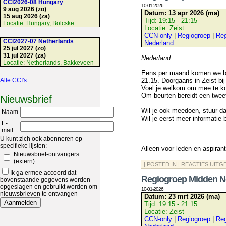
CCI2026-08 Hungary
10-01-2026
9 aug 2026 (zo)
Datum:
13 apr 2026 (ma)
15 aug 2026 (za)
Tijd:
19:15 - 21:15
Locatie:
Hungary, Bölcske
Locatie:
Zeist
CCN-only
|
Regiogroep
|
Reg
CCI2027-07 Netherlands
Nederland
25 jul 2027 (zo)
31 jul 2027 (za)
Nederland.
Locatie:
Netherlands, Bakkeveen
Eens per maand komen we bij
Alle CCI's
21.15. Doorgaans in Zeist bij
Voel je welkom om mee te k
Om beurten bereidt een twee
Nieuwsbrief
Wil je ook meedoen, stuur d
Naam
Wil je eerst meer informatie
E-
mail
U kunt zich ook abonneren op
specifieke lijsten:
Alleen voor leden en aspiran
Nieuwsbrief-ontvangers
(extern)
| POSTED IN |
REACTIES UITG
Ik ga ermee accoord dat
Regiogroep Midden N
bovenstaande gegevens worden
opgeslagen en gebruikt worden om
10-01-2026
nieuwsbrieven te ontvangen
Datum:
23 mrt 2026 (ma)
Tijd:
19:15 - 21:15
Locatie:
Zeist
CCN-only
|
Regiogroep
|
Reg