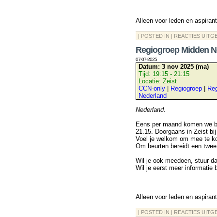
Alleen voor leden en aspiran
| POSTED IN |
REACTIES UITG
Regiogroep Midden N
07-07-2025
Datum:
3 nov 2025 (ma)
Tijd:
19:15 - 21:15
Locatie:
Zeist
CCN-only
|
Regiogroep
|
Reg
Nederland
Nederland.
Eens per maand komen we bij
21.15. Doorgaans in Zeist bij
Voel je welkom om mee te k
Om beurten bereidt een twee
Wil je ook meedoen, stuur d
Wil je eerst meer informatie
Alleen voor leden en aspiran
| POSTED IN |
REACTIES UITG