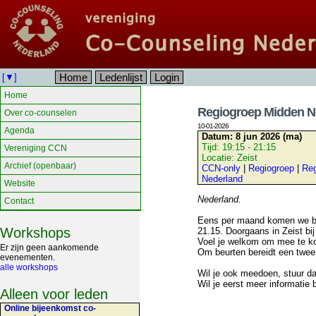
Home
Ledenlijst
Login
[▼]
Home
Regiogroep Midden N
Over co-counselen
10-01-2026
Agenda
Datum:
8 jun 2026 (ma)
Tijd:
19:15 - 21:15
Vereniging CCN
Locatie:
Zeist
Archief (openbaar)
CCN-only
|
Regiogroep
|
Reg
Nederland
Website
Nederland.
Contact
Eens per maand komen we bij
Workshops
21.15. Doorgaans in Zeist bij
Voel je welkom om mee te k
Er zijn geen aankomende
Om beurten bereidt een twee
evenementen.
alle workshops
Wil je ook meedoen, stuur d
Wil je eerst meer informatie
Alleen voor leden
Online bijeenkomst co-