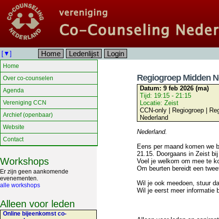
Home
Ledenlijst
Login
[▼]
Home
Regiogroep Midden N
Over co-counselen
Datum:
9 feb 2026 (ma)
Agenda
Tijd:
19:15 - 21:15
Vereniging CCN
Locatie:
Zeist
CCN-only | Regiogroep | Re
Archief (openbaar)
Nederland
Website
Nederland.
Contact
Eens per maand komen we bij
21.15. Doorgaans in Zeist bij
Workshops
Voel je welkom om mee te k
Om beurten bereidt een twee
Er zijn geen aankomende
evenementen.
Wil je ook meedoen, stuur d
alle workshops
Wil je eerst meer informatie
Alleen voor leden
Online bijeenkomst co-