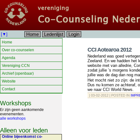
Home
Ledenlijst
Login
[▼]
Home
CCI Aotearoa 2012
Over co-counselen
Nederland was goed vertegen
Agenda
Zeeland. En we hadden het l
website met van alledrie, Co
Vereniging CCN
zodat jullie ’s morgens kond
Archief (openbaar)
jullie was de dag dan nog m
Het mocht niet zo zijn: de i
Website
Dus nu komen ze achteraf, on
Contact
we naar CCI World News.
| 03-02-2012 | POSTED IN
IMPR
Workshops
Er zijn geen aankomende
evenementen.
alle workshops
Alleen voor leden
Online bijeenkomst co-