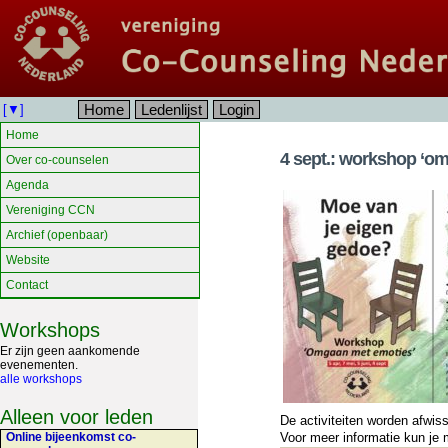
Home
Ledenlijst
Login
[▼]
Home
4 sept.: workshop ‘o
Over co-counselen
Agenda
Vereniging CCN
Archief (openbaar)
Website
Contact
Workshops
Er zijn geen aankomende
evenementen.
alle workshops
Alleen voor leden
De activiteiten worden afwiss
Online bijeenkomst co-
Voor meer informatie kun je