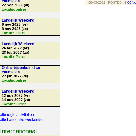
counselen
| 08-03-2021 | POSTED IN
CCN-
22 sep 2026 (di)
Locatie:
online
Landelijk Weekend
6 nov 2026 (vr)
8 nov 2026 (zo)
Locatie:
Putten
Landelijk Weekend
26 feb 2027 (vr)
28 feb 2027 (zo)
Locatie:
Putten
Online bijeenkomst co-
counselen
22 jun 2027 (di)
Locatie:
online
Landelijk Weekend
12 nov 2027 (vr)
14 nov 2027 (zo)
Locatie:
Putten
alle regio activiteiten
alle Landelijke weekenden
Internationaal