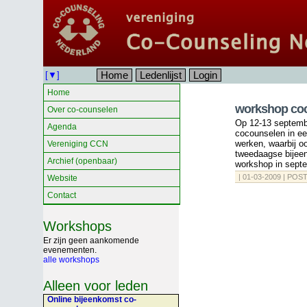
Home
Ledenlijst
Login
[▼]
Home
workshop coc
Over co-counselen
Op 12-13 septemb
Agenda
cocounselen in ee
werken, waarbij oo
Vereniging CCN
tweedaagse bijeen
Archief (openbaar)
workshop in septe
| 01-03-2009 | POS
Website
Contact
Workshops
Er zijn geen aankomende
evenementen.
alle workshops
Alleen voor leden
Online bijeenkomst co-