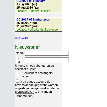
CCI2026-08 Hungary
9 aug 2026 (zo)
15 aug 2026 (za)
Locatie:
Hungary, Bölcske
CCI2027-07 Netherlands
25 jul 2027 (zo)
31 jul 2027 (za)
Locatie:
Netherlands, Bakkeveen
Alle CCI's
Nieuwsbrief
Naam
E-
mail
U kunt zich ook abonneren op
specifieke lijsten:
Nieuwsbrief-ontvangers
(extern)
Ik ga ermee accoord dat
bovenstaande gegevens worden
opgeslagen en gebruikt worden om
nieuwsbrieven te ontvangen