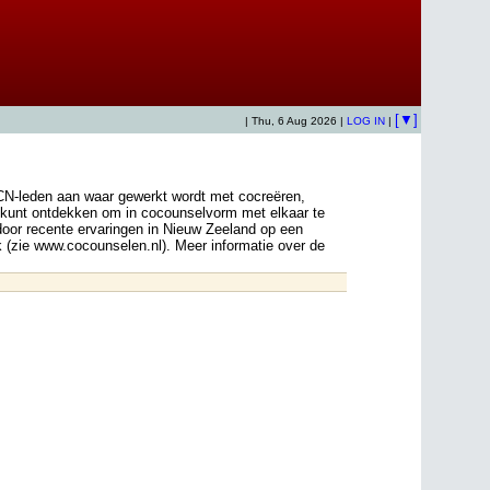
[▼]
| Thu, 6 Aug 2026 |
LOG IN
|
N-leden aan waar gewerkt wordt met cocreëren,
n kunt ontdekken om in cocounselvorm met elkaar te
 door recente ervaringen in Nieuw Zeeland op een
 (zie www.cocounselen.nl). Meer informatie over de