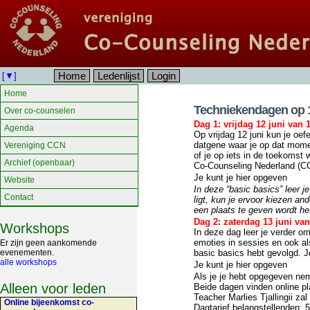
Home
Ledenlijst
Login
[▼]
Home
Techniekendagen op 1
Over co-counselen
Dag 1: vrijdag 12 juni van 1
Agenda
Op vrijdag 12 juni kun je oe
datgene waar je op dat momen
Vereniging CCN
of je op iets in de toekomst 
Archief (openbaar)
Co-Counseling Nederland (CC
Je kunt je hier opgeven
Website
In deze “basic basics” leer j
Contact
ligt, kun je ervoor kiezen a
een plaats te geven wordt het
Dag 2: zaterdag 13 juni van
Workshops
In deze dag leer je verder o
emoties in sessies en ook al
Er zijn geen aankomende
evenementen.
basic basics hebt gevolgd. J
alle workshops
Je kunt je hier opgeven
Als je je hebt opgegeven nem
Alleen voor leden
Beide dagen vinden online pla
Teacher Marlies Tjallingii z
Online bijeenkomst co-
Dagtarief belangstellenden: 