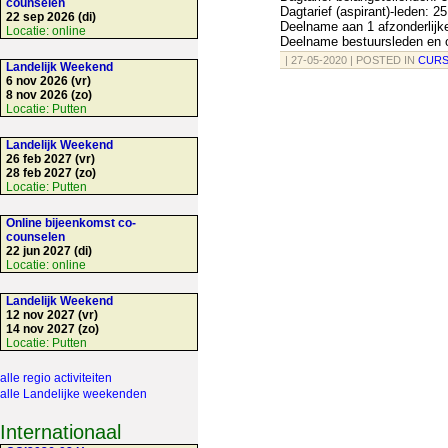
counselen
Dagtarief (aspirant)-leden: 25
22 sep 2026 (di)
Deelname aan 1 afzonderlijk
Locatie:
online
Deelname bestuursleden en o
| 27-05-2020 | POSTED IN
CURS
Landelijk Weekend
6 nov 2026 (vr)
8 nov 2026 (zo)
Locatie:
Putten
Landelijk Weekend
26 feb 2027 (vr)
28 feb 2027 (zo)
Locatie:
Putten
Online bijeenkomst co-
counselen
22 jun 2027 (di)
Locatie:
online
Landelijk Weekend
12 nov 2027 (vr)
14 nov 2027 (zo)
Locatie:
Putten
alle regio activiteiten
alle Landelijke weekenden
Internationaal