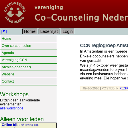
Home
Ledenlijst
Login
[▼]
Home
CCN regiogroep Ams
Over co-counselen
In Amsterdam is een tweede 
Agenda
Enkele cocounselers hebben
Vereniging CCN
van gemaakt.
We zijn 4 oktober weer gest
Archief (openbaar)
maandagavonden te blijven h
via een basiscursus hebben
Website
ervaring mee. Die hopen we s
Contact
| 09-10-2010 | POSTED IN
REGI
Workshops
Er zijn geen aankomende
evenementen.
alle workshops
Alleen voor leden
Online bijeenkomst co-