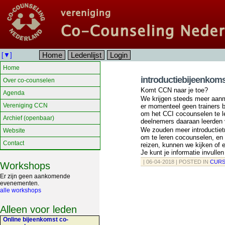
Home
Ledenlijst
Login
[▼]
Home
introductiebijeenkom
Over co-counselen
Komt CCN naar je toe?
Agenda
We krijgen steeds meer aanme
Vereniging CCN
er momenteel geen trainers b
om het CCI cocounselen te le
Archief (openbaar)
deelnemers daaraan leerden v
We zouden meer introductietr
Website
om te leren cocounselen, en 
Contact
reizen, kunnen we kijken of e
Je kunt je informatie invulle
| 06-04-2018 | POSTED IN
CURS
Workshops
Er zijn geen aankomende
evenementen.
alle workshops
Alleen voor leden
Online bijeenkomst co-