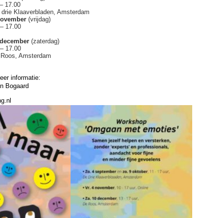
 – 17.00
e drie Klaaverbladen, Amsterdam
november
(vrijdag)
 – 17.00
 december
(zaterdag)
 – 17.00
e Roos, Amsterdam
er informatie:
n Bogaard
g.nl