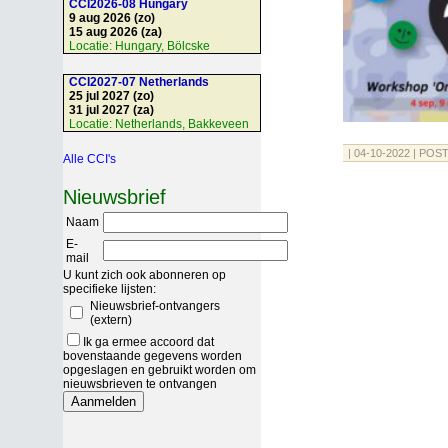
CCI2026-08 Hungary
9 aug 2026 (zo)
15 aug 2026 (za)
Locatie:
Hungary, Bölcske
CCI2027-07 Netherlands
25 jul 2027 (zo)
31 jul 2027 (za)
Locatie:
Netherlands, Bakkeveen
| 04-10-2022 | POST
Alle CCI's
Nieuwsbrief
Naam
E-
mail
U kunt zich ook abonneren op
specifieke lijsten:
Nieuwsbrief-ontvangers
(extern)
Ik ga ermee accoord dat
bovenstaande gegevens worden
opgeslagen en gebruikt worden om
nieuwsbrieven te ontvangen