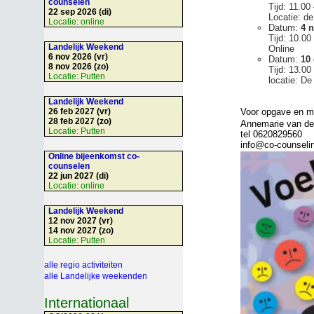
counselen
Tijd: 11.00
22 sep 2026 (di)
Locatie: d
Locatie:
online
Datum:
4 
Tijd: 10.00
Landelijk Weekend
Online
6 nov 2026 (vr)
Datum:
10
8 nov 2026 (zo)
Tijd: 13.00
Locatie:
Putten
locatie: D
Landelijk Weekend
26 feb 2027 (vr)
Voor opgave en me
28 feb 2027 (zo)
Annemarie van de
Locatie:
Putten
tel 0620829560
info@co-counselin
Online bijeenkomst co-
counselen
22 jun 2027 (di)
Locatie:
online
Landelijk Weekend
12 nov 2027 (vr)
14 nov 2027 (zo)
Locatie:
Putten
alle regio activiteiten
alle Landelijke weekenden
Internationaal