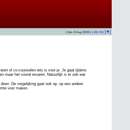
[▼]
| Sat, 8 Aug 2026 |
LOG IN
|
en of co-counselen iets is voor je. Je gaat tijdens
 maar het vooral ervaren. Natuurlijk is er ook wat
an doen. De vergelijking gaat ook op, op een andere
uimte voor maken.