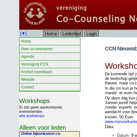
Home
Ledenlijst
Login
[▼]
Home
CCN Nieuwsbr
Over co-counselen
Agenda
Worksh
Vereniging CCN
Archief (openbaar)
De komende tijd z
de workshop gelij
Website
theorie, maar co-
Contact
In die zin kun je 
manier: er even he
Op deze dag kun 
Workshops
Samen jezelf help
zonder ‘experts’ e
Er zijn geen aankomende
evenementen.
aandacht voor fijn
alle workshops
kosten: 50 Euro
www.mijnvierkant
Alleen voor leden
Data:
Online bijeenkomst co-
Datum:
9 