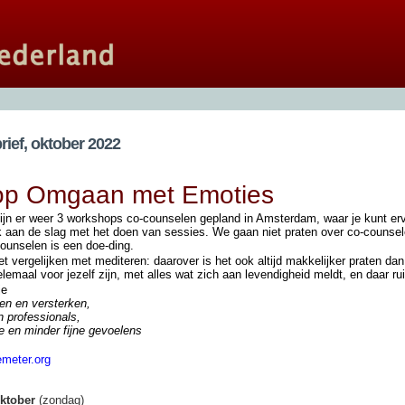
ief, oktober 2022
op Omgaan met Emoties
ijn er weer 3 workshops co-counselen gepland in Amsterdam, waar je kunt ervar
k aan de slag met het doen van sessies. We gaan niet praten over co-counselen
counselen is een doe-ding.
het vergelijken met mediteren: daarover is het ook altijd makkelijker praten d
lemaal voor jezelf zijn, met alles wat zich aan levendigheid meldt, en daar r
je
en en versterken,
n professionals,
e en minder fijne gevoelens
emeter.org
oktober
(zondag)