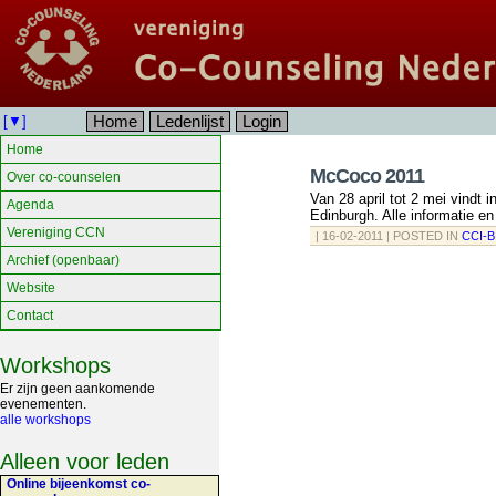
Home
Ledenlijst
Login
[▼]
Home
McCoco 2011
Over co-counselen
Van 28 april tot 2 mei vindt
Agenda
Edinburgh. Alle informatie e
Vereniging CCN
| 16-02-2011 | POSTED IN
CCI-
Archief (openbaar)
Website
Contact
Workshops
Er zijn geen aankomende
evenementen.
alle workshops
Alleen voor leden
Online bijeenkomst co-