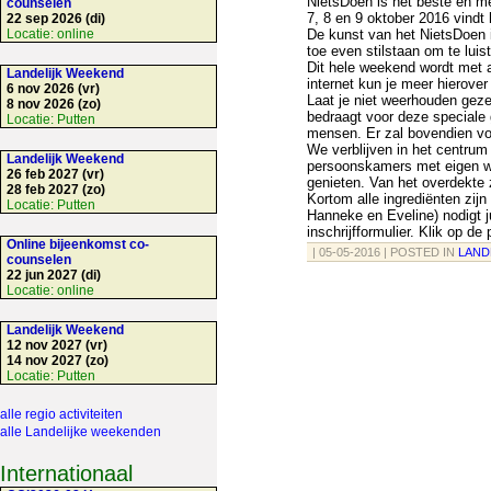
NietsDoen is het beste en mee
counselen
7, 8 en 9 oktober 2016 vindt
22 sep 2026 (di)
Locatie:
online
De kunst van het NietsDoen i
toe even stilstaan om te luis
Dit hele weekend wordt met 
Landelijk Weekend
internet kun je meer hierove
6 nov 2026 (vr)
Laat je niet weerhouden gezel
8 nov 2026 (zo)
bedraagt voor deze speciale 
Locatie:
Putten
mensen. Er zal bovendien voo
We verblijven in het centru
Landelijk Weekend
persoonskamers met eigen wc
26 feb 2027 (vr)
genieten. Van het overdekte
28 feb 2027 (zo)
Kortom alle ingrediënten zi
Locatie:
Putten
Hanneke en Eveline) nodigt ju
inschrijfformulier. Klik op de
Online bijeenkomst co-
| 05-05-2016 | POSTED IN
LAND
counselen
22 jun 2027 (di)
Locatie:
online
Landelijk Weekend
12 nov 2027 (vr)
14 nov 2027 (zo)
Locatie:
Putten
alle regio activiteiten
alle Landelijke weekenden
Internationaal