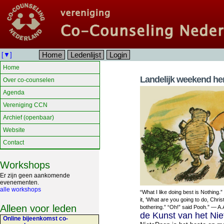
Home
Ledenlijst
Login
[▼]
Home
Landelijk weekend her
Over co-counselen
Agenda
Vereniging CCN
Archief (openbaar)
Website
Contact
Workshops
Er zijn geen aankomende
evenementen.
alle workshops
“What I like doing best is Nothing.
it, ‘What are you going to do, Chris
Alleen voor leden
bothering.” “Oh!” said Pooh.” ― A.
de Kunst van het Ni
Online bijeenkomst co-