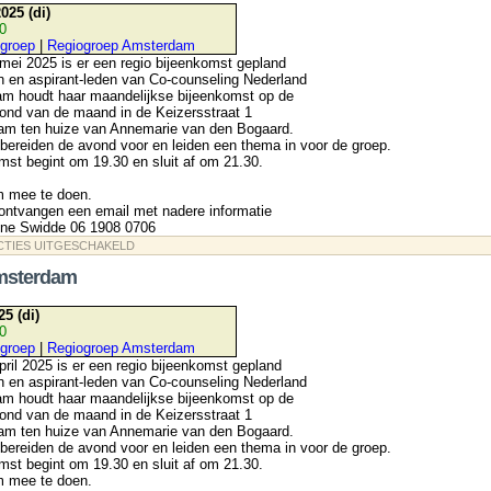
025 (di)
30
groep
|
Regiogroep Amsterdam
ei 2025 is er een regio bijeenkomst gepland
n en aspirant-leden van Co-counseling Nederland
am houdt haar maandelijkse bijeenkomst op de
ond van de maand in de Keizersstraat 1
m ten huize van Annemarie van den Bogaard.
ereiden de avond voor en leiden een thema in voor de groep.
st begint om 19.30 en sluit af om 21.30.
m mee te doen.
ontvangen een email met nadere informatie
line Swidde 06 1908 0706
VOOR
CTIES UITGESCHAKELD
REGIOGROEP
AMSTERDAM
msterdam
25 (di)
30
groep
|
Regiogroep Amsterdam
ril 2025 is er een regio bijeenkomst gepland
n en aspirant-leden van Co-counseling Nederland
am houdt haar maandelijkse bijeenkomst op de
ond van de maand in de Keizersstraat 1
m ten huize van Annemarie van den Bogaard.
ereiden de avond voor en leiden een thema in voor de groep.
st begint om 19.30 en sluit af om 21.30.
m mee te doen.