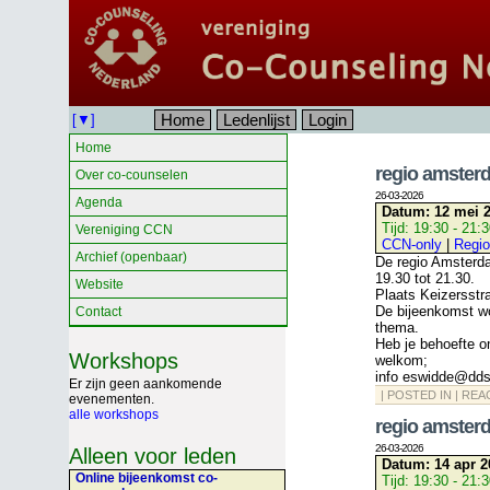
Home
Ledenlijst
Login
[▼]
Home
regio amster
Over co-counselen
26-03-2026
Agenda
Datum:
12 mei 2
Tijd:
19:30 - 21:
Vereniging CCN
CCN-only
|
Regio
Archief (openbaar)
De regio Amsterd
19.30 tot 21.30.
Website
Plaats Keizersstr
De bijeenkomst wo
Contact
thema.
Heb je behoefte o
Workshops
welkom;
info eswidde@dds
Er zijn geen aankomende
| POSTED IN |
REA
evenementen.
alle workshops
regio amsterd
26-03-2026
Alleen voor leden
Datum:
14 apr 2
Online bijeenkomst co-
Tijd:
19:30 - 21: