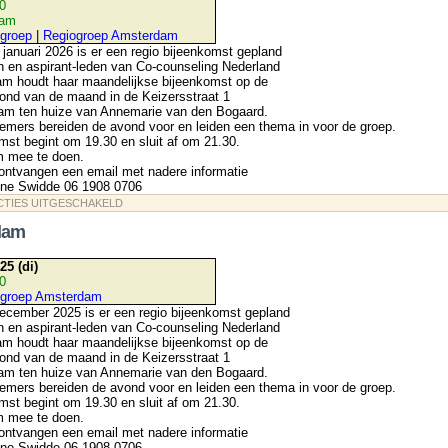
30
dam
groep
|
Regiogroep Amsterdam
anuari 2026 is er een regio bijeenkomst gepland
n en aspirant-leden van Co-counseling Nederland
am houdt haar maandelijkse bijeenkomst op de
ond van de maand in de Keizersstraat 1
m ten huize van Annemarie van den Bogaard.
emers bereiden de avond voor en leiden een thema in voor de groep.
st begint om 19.30 en sluit af om 21.30.
m mee te doen.
ontvangen een email met nadere informatie
line Swidde 06 1908 0706
VOOR
CTIES UITGESCHAKELD
REGIO
AMSTERDAM
dam
25 (di)
30
ogroep Amsterdam
cember 2025 is er een regio bijeenkomst gepland
n en aspirant-leden van Co-counseling Nederland
am houdt haar maandelijkse bijeenkomst op de
ond van de maand in de Keizersstraat 1
m ten huize van Annemarie van den Bogaard.
emers bereiden de avond voor en leiden een thema in voor de groep.
st begint om 19.30 en sluit af om 21.30.
m mee te doen.
ontvangen een email met nadere informatie
line Swidde 06 1908 0706