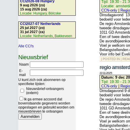
CCI2026-08 Hungary
Tijd:
19:30 - 21:
9 aug 2026 (zo)
Locatie:
amster
15 aug 2026 (za)
CCN-only
|
Regio
Locatie:
Hungary, Bölcske
Dinsdagavond 13 j
bedoeld voor lede
De regio Amsterd
CCI2027-07 Netherlands
25 jul 2027 (zo)
tweede dinsdagav
31 jul 2027 (za)
1011 GD Amsterda
Locatie:
Netherlands, Bakkeveen
Een of twee deeln
De avondbijeenkom
Voel je welkom o
Alle CCI's
Belangstellenden 
Voor info bel Eve
Nieuwsbrief
| POSTED IN |
REA
Naam
regio amster
E-
22-11-2025
mail
Datum:
9 dec 20
U kunt zich ook abonneren op
Tijd:
19:30 - 21:
specifieke lijsten:
CCN-only
|
Regi
Nieuwsbrief-ontvangers
Dinsdagavond 9 de
(extern)
bedoeld voor lede
Ik ga ermee accoord dat
De regio Amsterd
bovenstaande gegevens worden
tweede dinsdagav
opgeslagen en gebruikt worden om
1011 GD Amsterda
nieuwsbrieven te ontvangen
Een of twee deeln
De avondbijeenkom
Voel je welkom o
Belangstellenden 
Voor info bel Eve