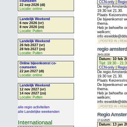
counselen
CCN-only
|
Regio
22 sep 2026 (di)
De regio Amsterd
Locatie:
online
19.30 tot 21.30.
Plaats Keizersstr
Landelijk Weekend
De bijeenkomst wo
6 nov 2026 (vr)
thema.
8 nov 2026 (zo)
Heb je behoefte o
Locatie:
Putten
welkom;
info eswidde@dds
Landelijk Weekend
| POSTED IN |
REA
26 feb 2027 (vr)
regio amsterd
28 feb 2027 (zo)
Locatie:
Putten
29-01-2026
Datum:
10 feb 2
Tijd:
19:30 - 21:
Online bijeenkomst co-
counselen
CCN-only
|
Regio
22 jun 2027 (di)
De regio Amsterd
Locatie:
online
19.30 tot 21.30.
Plaats Keizersst
De bijeenkomst wo
Landelijk Weekend
thema.
12 nov 2027 (vr)
Heb je behoefte o
14 nov 2027 (zo)
Locatie:
Putten
welkom;
info eswidde@dds
| POSTED IN |
REA
alle regio activiteiten
alle Landelijke weekenden
Regio Amste
17-12-2025
Internationaal
Datum:
13 jan 2