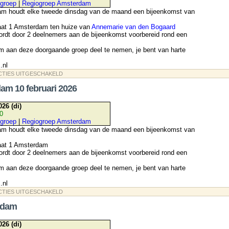
groep
|
Regiogroep Amsterdam
am houdt elke tweede dinsdag van de maand een bijeenkomst van
aat 1 Amsterdam ten huize van
Annemarie van den Bogaard
rdt door 2 deelnemers aan de bijeenkomst voorbereid rond een
m aan deze doorgaande groep deel te nemen, je bent van harte
.nl
VOOR
CTIES UITGESCHAKELD
REGIO
AMSTERDAM
am 10 februari 2026
14
APRIL
2026
026 (di)
30
groep
|
Regiogroep Amsterdam
am houdt elke tweede dinsdag van de maand een bijeenkomst van
raat 1 Amsterdam
rdt door 2 deelnemers aan de bijeenkomst voorbereid rond een
m aan deze doorgaande groep deel te nemen, je bent van harte
.nl
VOOR
CTIES UITGESCHAKELD
REGIO
AMSTERDAM
rdam
10
FEBRUARI
2026
026 (di)