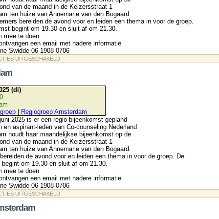
ond van de maand in de Keizersstraat 1
m ten huize van Annemarie van den Bogaard.
emers bereiden de avond voor en leiden een thema in voor de groep.
st begint om 19.30 en sluit af om 21.30.
m mee te doen.
ontvangen een email met nadere informatie
line Swidde 06 1908 0706
VOOR
CTIES UITGESCHAKELD
REGIOGROEP
AMSTERDAM
dam
025 (di)
30
dam
groep
|
Regiogroep Amsterdam
uni 2025 is er een regio bijeenkomst gepland
n en aspirant-leden van Co-counseling Nederland
am houdt haar maandelijkse bijeenkomst op de
ond van de maand in de Keizersstraat 1
m ten huize van Annemarie van den Bogaard.
ereiden de avond voor en leiden een thema in voor de groep. De
begint om 19.30 en sluit af om 21.30.
m mee te doen.
ontvangen een email met nadere informatie
line Swidde 06 1908 0706
VOOR
CTIES UITGESCHAKELD
REGIO
AMSTERDAM
Amsterdam