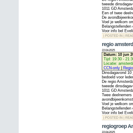
tweede dinsdagav
1011 GD Amsterda
Een of twee deeln
De avondbijeenkom
Voel je welkom o
Belangstellenden 
Voor info bel Eve
| POSTED IN |
REA
regio amster
22-04-2025
Datum:
10 jun 2
Tijd:
19:30 - 21:
Locatie:
amster
CCN-only
|
Regio
Dinsdagavond 10 j
bedoeld voor lede
De regio Amsterd
tweede dinsdagav
1011 GD Amsterda
Twee deelnemers b
avondbijeenkomst 
Voel je welkom o
Belangstellenden 
Voor info bel Eve
| POSTED IN |
REA
regiogroep 
22-04-2025