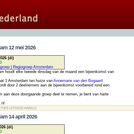
dam 12 mei 2026
026 (di)
30
groep
|
Regiogroep Amsterdam
am houdt elke tweede dinsdag van de maand een bijeenkomst van
aat 1 Amsterdam ten huize van
Annemarie van den Bogaard
rdt door 2 deelnemers aan de bijeenkomst voorbereid rond een
m aan deze doorgaande groep deel te nemen, je bent van harte
.nl
VOOR
CTIES UITGESCHAKELD
REGIO
AMSTERDAM
am 14 april 2026
12
MEI
2026
026 (di)
30