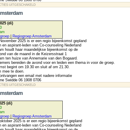
VOOR
CTIES UITGESCHAKELD
REGIO
AMSTERDAM
Amsterdam
025 (di)
30
dam
groep
|
Regiogroep Amsterdam
November 2025 is er een regio bijeenkomst gepland
n en aspirant-leden van Co-counseling Nederland
am houdt haar maandelijkse bijeenkomst op de
ond van de maand in de Keizersstraat 1
m ten huize van Annemarie van den Bogaard.
emers bereiden de avond voor en leiden een thema in voor de groep.
st begint om 19.30 en sluit af om 21.30.
m mee te doen.
ontvangen een email met nadere informatie
line Swidde 06 1908 0706
VOOR
CTIES UITGESCHAKELD
REGIOGROEP
AMSTERDAM
Amsterdam
025 (di)
30
dam
groep
|
Regiogroep Amsterdam
ktober 2025 is er een regio bijeenkomst gepland
n en aspirant-leden van Co-counseling Nederland
am houdt haar maandelijkse bijeenkomst op de