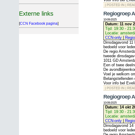
| POSTED IN |
REA
Externe links
Regiogroep 
10-09-2025
[
CCN Facebook pagina
]
Datum:
11 nov 2
Tijd:
19:30 - 21:
Locatie:
amster
CCN-only
|
Regio
Dinsdagavond 11 
bedoeld voor lede
De regio Amsterd
tweede dinsdagav
1011 GD Amsterda
Een of twee deeln
De avondbijeenkom
Voel je welkom o
Belangstellenden 
Voor info bel Eve
| POSTED IN |
REA
Regiogroep 
10-09-2025
Datum:
14 okt 2
Tijd:
19:30 - 21:
Locatie:
amster
CCN-only
|
Regio
Dinsdagavond 14 o
bedoeld voor lede
De regio Amsterd