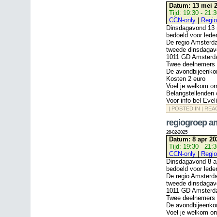
Datum:
13 mei 2
Tijd:
19:30 - 21:
CCN-only
|
Regio
Dinsdagavond 13 m
bedoeld voor lede
De regio Amsterd
tweede dinsdagav
1011 GD Amsterda
Twee deelnemers b
De avondbijeenkom
Kosten 2 euro
Voel je welkom o
Belangstellenden 
Voor info bel Eve
| POSTED IN |
REA
regiogroep a
28-02-2025
Datum:
8 apr 20
Tijd:
19:30 - 21:
CCN-only
|
Regio
Dinsdagavond 8 ap
bedoeld voor lede
De regio Amsterd
tweede dinsdagav
1011 GD Amsterda
Twee deelnemers b
De avondbijeenkom
Voel je welkom o