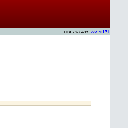
[▼]
| Thu, 6 Aug 2026 |
LOG IN
|