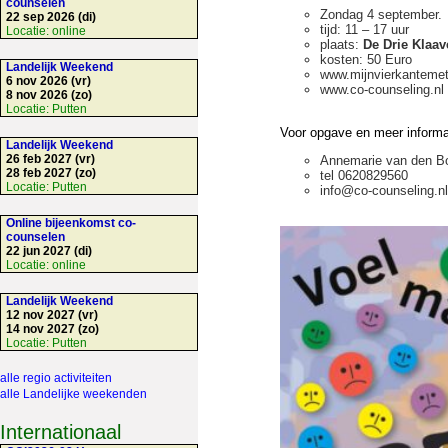
counselen
Zondag 4 september.
22 sep 2026 (di)
tijd: 11 – 17 uur
Locatie:
online
plaats:
De Drie Klaa
kosten: 50 Euro
Landelijk Weekend
www.mijnvierkantemet
6 nov 2026 (vr)
www.co-counseling.nl
8 nov 2026 (zo)
Locatie:
Putten
Voor opgave en meer informa
Landelijk Weekend
26 feb 2027 (vr)
Annemarie van den B
28 feb 2027 (zo)
tel 0620829560
Locatie:
Putten
info@co-counseling.nl
Online bijeenkomst co-
counselen
22 jun 2027 (di)
Locatie:
online
Landelijk Weekend
12 nov 2027 (vr)
14 nov 2027 (zo)
Locatie:
Putten
alle regio activiteiten
alle Landelijke weekenden
Internationaal