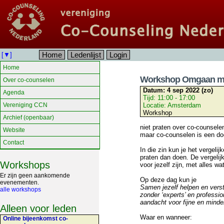
Home
Ledenlijst
Login
[▼]
Home
Workshop Omgaan me
Over co-counselen
Datum:
4 sep 2022 (zo)
Agenda
Tijd:
11:00 - 17:00
Vereniging CCN
Locatie:
Amsterdam
Workshop
Archief (openbaar)
niet praten over co-counselen
Website
maar co-counselen is een do
Contact
In die zin kun je het vergelij
praten dan doen. De vergelij
Workshops
voor jezelf zijn, met alles w
Er zijn geen aankomende
Op deze dag kun je
evenementen.
Samen jezelf helpen en vers
alle workshops
zonder ‘experts’ en professio
aandacht voor fijne en minde
Alleen voor leden
Waar en wanneer:
Online bijeenkomst co-