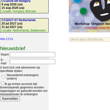
CCI2026-08 Hungary
9 aug 2026 (zo)
15 aug 2026 (za)
Locatie:
Hungary, Bölcske
CCI2027-07 Netherlands
25 jul 2027 (zo)
31 jul 2027 (za)
Locatie:
Netherlands, Bakkeveen
Alle CCI's
| 04-07-2022 | POSTED IN |
Nieuwsbrief
Naam
E-
mail
U kunt zich ook abonneren op
specifieke lijsten:
Nieuwsbrief-ontvangers
(extern)
Ik ga ermee accoord dat
bovenstaande gegevens worden
opgeslagen en gebruikt worden om
nieuwsbrieven te ontvangen