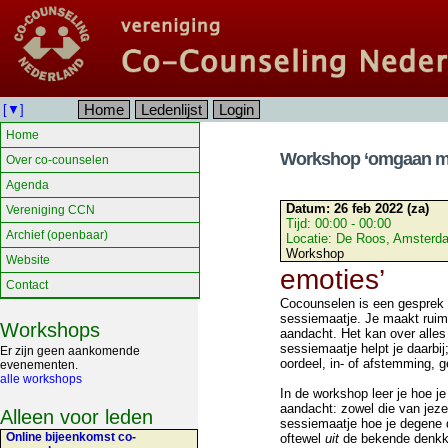
Home
Ledenlijst
Login
[▼]
Home
Workshop ‘omgaan me
Over co-counselen
Agenda
Datum:
26 feb 2022 (za)
Vereniging CCN
Tijd:
00:00 - 00:00
Archief (openbaar)
Locatie:
De Roos, Amsterd
Workshop
Website
emoties’
Contact
Cocounselen is een gesprek m
sessiemaatje. Je maakt ruimt
Workshops
aandacht. Het kan over alles
sessiemaatje helpt je daarbij
Er zijn geen aankomende
oordeel, in- of afstemming, 
evenementen.
alle workshops
In de workshop leer je hoe je
aandacht: zowel die van jezel
Alleen voor leden
sessiemaatje hoe je degene di
Online bijeenkomst co-
oftewel
uit
de bekende denkkr