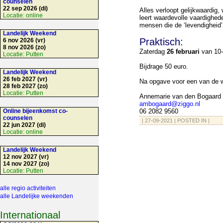
counselen
22 sep 2026 (di)
Alles verloopt gelijkwaardig,
Locatie:
online
leert waardevolle vaardighed
mensen die de ‘levendigheid’ 
Landelijk Weekend
Praktisch:
6 nov 2026 (vr)
8 nov 2026 (zo)
Zaterdag
26 februari
van 10-
Locatie:
Putten
Bijdrage 50 euro.
Landelijk Weekend
26 feb 2027 (vr)
Na opgave voor een van de w
28 feb 2027 (zo)
Locatie:
Putten
Annemarie van den Bogaard
ambogaard@ziggo.nl
Online bijeenkomst co-
06 2082 9560
counselen
| 27-09-2021 | POSTED IN |
22 jun 2027 (di)
Locatie:
online
Landelijk Weekend
12 nov 2027 (vr)
14 nov 2027 (zo)
Locatie:
Putten
alle regio activiteiten
alle Landelijke weekenden
Internationaal