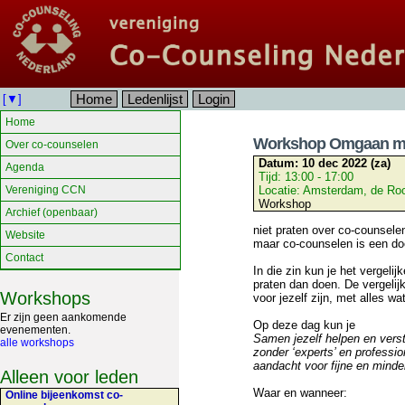
Home
Ledenlijst
Login
[▼]
Home
Workshop Omgaan me
Over co-counselen
Datum:
10 dec 2022 (za)
Agenda
Tijd:
13:00 - 17:00
Vereniging CCN
Locatie:
Amsterdam, de Ro
Workshop
Archief (openbaar)
niet praten over co-counselen
Website
maar co-counselen is een do
Contact
In die zin kun je het vergelij
praten dan doen. De vergelij
Workshops
voor jezelf zijn, met alles w
Er zijn geen aankomende
Op deze dag kun je
evenementen.
Samen jezelf helpen en vers
alle workshops
zonder ‘experts’ en professio
aandacht voor fijne en minde
Alleen voor leden
Waar en wanneer:
Online bijeenkomst co-