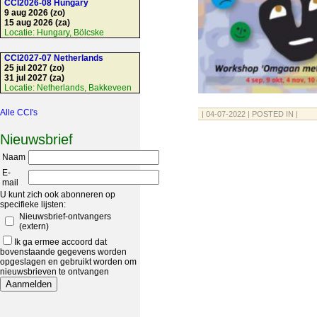
CCI2026-08 Hungary
9 aug 2026 (zo)
15 aug 2026 (za)
Locatie:
Hungary, Bölcske
CCI2027-07 Netherlands
25 jul 2027 (zo)
31 jul 2027 (za)
Locatie:
Netherlands, Bakkeveen
Alle CCI's
| 04-07-2022 | POSTED IN |
Nieuwsbrief
Naam
E-
mail
U kunt zich ook abonneren op
specifieke lijsten:
Nieuwsbrief-ontvangers
(extern)
Ik ga ermee accoord dat
bovenstaande gegevens worden
opgeslagen en gebruikt worden om
nieuwsbrieven te ontvangen