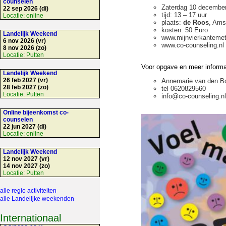
counselen
Zaterdag 10 december
22 sep 2026 (di)
tijd: 13 – 17 uur
Locatie:
online
plaats:
de Roos
, Ams
kosten: 50 Euro
Landelijk Weekend
www.mijnvierkantemet
6 nov 2026 (vr)
www.co-counseling.nl
8 nov 2026 (zo)
Locatie:
Putten
Voor opgave en meer informa
Landelijk Weekend
26 feb 2027 (vr)
Annemarie van den B
28 feb 2027 (zo)
tel 0620829560
Locatie:
Putten
info@co-counseling.nl
Online bijeenkomst co-
counselen
22 jun 2027 (di)
Locatie:
online
Landelijk Weekend
12 nov 2027 (vr)
14 nov 2027 (zo)
Locatie:
Putten
alle regio activiteiten
alle Landelijke weekenden
Internationaal