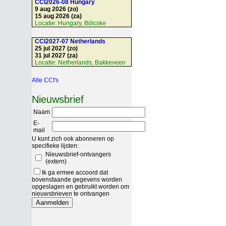
CCI2026-08 Hungary
9 aug 2026 (zo)
15 aug 2026 (za)
Locatie:
Hungary, Bölcske
CCI2027-07 Netherlands
25 jul 2027 (zo)
31 jul 2027 (za)
Locatie:
Netherlands, Bakkeveen
Alle CCI's
Nieuwsbrief
Naam
E-
mail
U kunt zich ook abonneren op
specifieke lijsten:
Nieuwsbrief-ontvangers
(extern)
Ik ga ermee accoord dat
bovenstaande gegevens worden
opgeslagen en gebruikt worden om
nieuwsbrieven te ontvangen