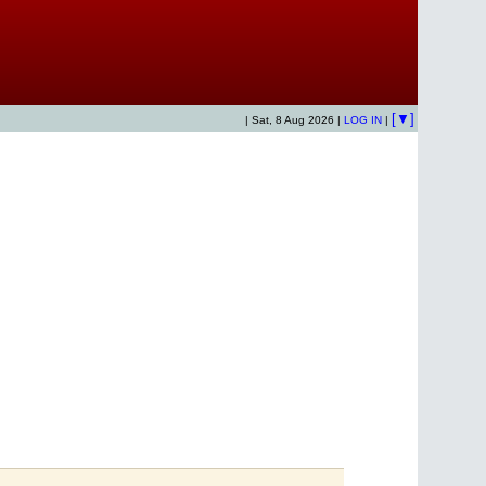
[▼]
| Sat, 8 Aug 2026 |
LOG IN
|