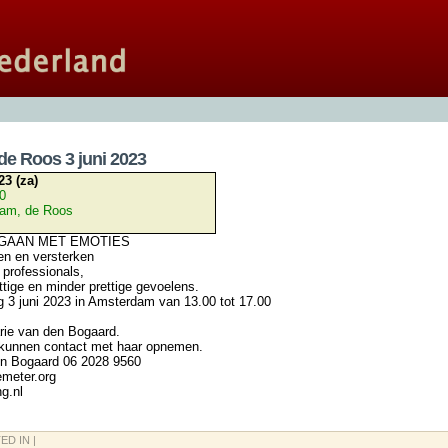
de Roos 3 juni 2023
23 (za)
00
am, de Roos
AAN MET EMOTIES
en en versterken
 professionals,
ttige en minder prettige gevoelens.
 3 juni 2023 in Amsterdam van 13.00 tot 17.00
rie van den Bogaard.
 kunnen contact met haar opnemen.
n Bogaard 06 2028 9560
emeter.org
g.nl
ED IN |