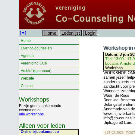
Home
Ledenlijst
Login
[▼]
Home
Workshop in 
Over co-counselen
Datum:
3 jun 20
Agenda
Tijd:
13:00 - 17:
Vereniging CCN
Locatie:
Amsterd
Workshop
Archief (openbaar)
WORKSHOP OMG
samen jezelf help
Website
zonder experts en
Contact
aandacht voor pre
Wanneer: zaterdag
Waar: de Roos
Workshops
Door wie: Annema
Belangstellenden
Er zijn geen aankomende
Annemarie van de
evenementen.
www.mijnvierkant
alle workshops
info@co-counselin
Bijdrage 50 Euro.
Alleen voor leden
Online bijeenkomst co-
| 15-02-2023 | POST