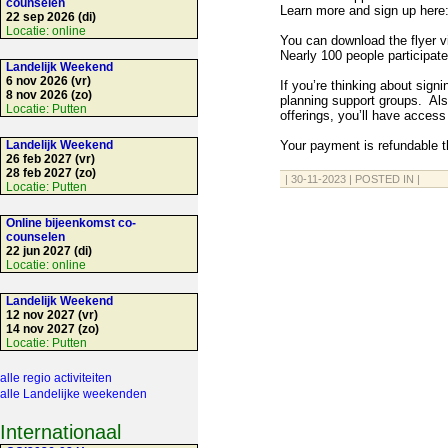
counselen
Learn more and sign up here
22 sep 2026 (di)
Locatie:
online
You can download the flyer vi
Nearly 100 people participate
Landelijk Weekend
6 nov 2026 (vr)
If you’re thinking about sign
8 nov 2026 (zo)
planning support groups. Als
Locatie:
Putten
offerings, you’ll have access
Landelijk Weekend
Your payment is refundable t
26 feb 2027 (vr)
28 feb 2027 (zo)
| 30-11-2023 | POSTED IN |
Locatie:
Putten
Online bijeenkomst co-
counselen
22 jun 2027 (di)
Locatie:
online
Landelijk Weekend
12 nov 2027 (vr)
14 nov 2027 (zo)
Locatie:
Putten
alle regio activiteiten
alle Landelijke weekenden
Internationaal