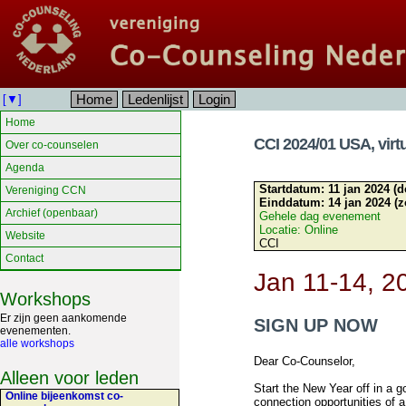
Home
Ledenlijst
Login
[▼]
Home
CCI 2024/01 USA, virt
Over co-counselen
Agenda
Startdatum:
11 jan 2024 (d
Vereniging CCN
Einddatum:
14 jan 2024 (z
Archief (openbaar)
Gehele dag evenement
Locatie:
Online
Website
CCI
Contact
Jan 11-14, 2
Workshops
Er zijn geen aankomende
SIGN UP NOW
evenementen.
alle workshops
Dear Co-Counselor,
Alleen voor leden
Start the New Year off in a 
Online bijeenkomst co-
connection opportunities of 