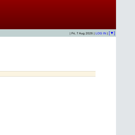
[▼]
| Fri, 7 Aug 2026 |
LOG IN
|