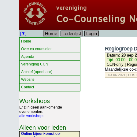
Home
Ledenlijst
Login
[▼]
Home
Regiogroep 
Over co-counselen
Datum:
20 sep 
Agenda
Tijd:
00:00 - 00:
Vereniging CCN
CCN-only | Regi
Maandelijkse co-
Archief (openbaar)
| 03-06-2021 | POST
Website
Contact
Workshops
Er zijn geen aankomende
evenementen.
alle workshops
Alleen voor leden
Online bijeenkomst co-