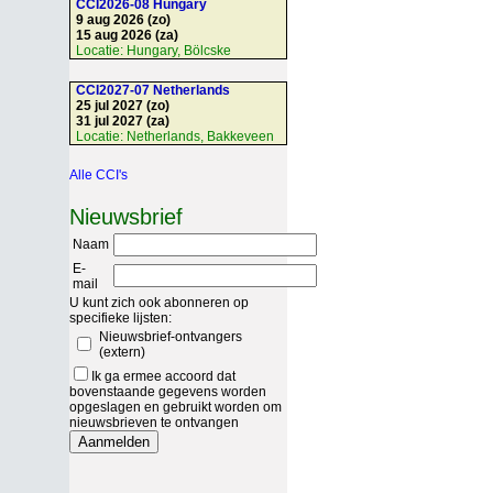
CCI2026-08 Hungary
9 aug 2026 (zo)
15 aug 2026 (za)
Locatie:
Hungary, Bölcske
CCI2027-07 Netherlands
25 jul 2027 (zo)
31 jul 2027 (za)
Locatie:
Netherlands, Bakkeveen
Alle CCI's
Nieuwsbrief
Naam
E-
mail
U kunt zich ook abonneren op
specifieke lijsten:
Nieuwsbrief-ontvangers
(extern)
Ik ga ermee accoord dat
bovenstaande gegevens worden
opgeslagen en gebruikt worden om
nieuwsbrieven te ontvangen