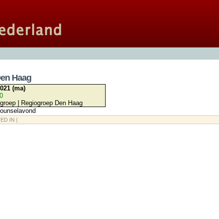
Den Haag
2021 (ma)
00
ogroep | Regiogroep Den Haag
counselavond
ED IN |