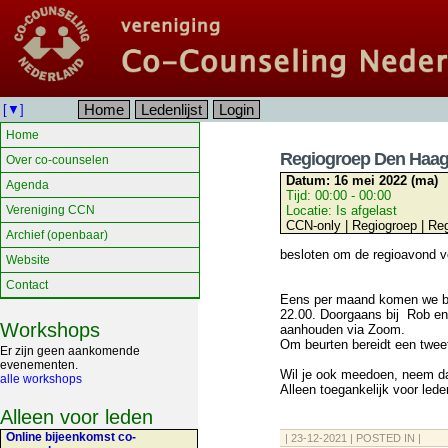
Home
Ledenlijst
Login
[▼]
Home
Regiogroep Den Haa
Over co-counselen
Datum:
16 mei 2022 (ma)
Agenda
Tijd:
00:00 - 00:00
Vereniging CCN
Locatie:
Is afgelast
CCN-only | Regiogroep | R
Archief (openbaar)
besloten om de regioavond vo
Website
Contact
Eens per maand komen we bij
22.00. Doorgaans bij Rob en
Workshops
aanhouden via Zoom.
Om beurten bereidt een twee
Er zijn geen aankomende
evenementen.
Wil je ook meedoen, neem d
alle workshops
Alleen toegankelijk voor lede
Alleen voor leden
Online bijeenkomst co-
| 23-12-2021 | POSTED IN |