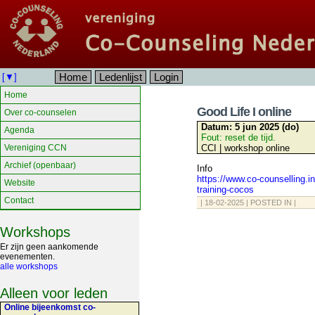
Home
Ledenlijst
Login
[▼]
Home
Good Life I online
Over co-counselen
Datum:
5 jun 2025 (do)
Agenda
Fout: reset de tijd.
Vereniging CCN
CCI | workshop online
Archief (openbaar)
Info
https://www.co-counselling.inf
Website
training-cocos
Contact
| 18-02-2025 | POSTED IN |
Workshops
Er zijn geen aankomende
evenementen.
alle workshops
Alleen voor leden
Online bijeenkomst co-