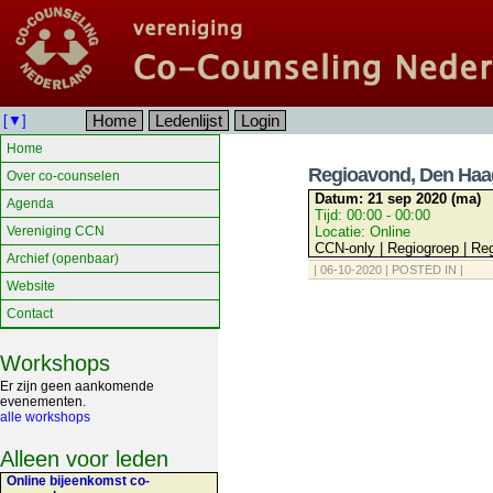
Home
Ledenlijst
Login
[▼]
Home
Regioavond, Den Haa
Over co-counselen
Datum:
21 sep 2020 (ma)
Agenda
Tijd:
00:00 - 00:00
Vereniging CCN
Locatie:
Online
CCN-only | Regiogroep | R
Archief (openbaar)
| 06-10-2020 | POSTED IN |
Website
Contact
Workshops
Er zijn geen aankomende
evenementen.
alle workshops
Alleen voor leden
Online bijeenkomst co-