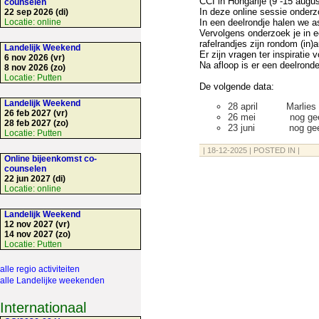
CCI in Hongarije (9 -15 augu
counselen
In deze online sessie onderzo
22 sep 2026 (di)
Locatie:
online
In een deelrondje halen we a
Vervolgens onderzoek je in e
rafelrandjes zijn rondom (in)au
Landelijk Weekend
Er zijn vragen ter inspiratie 
6 nov 2026 (vr)
Na afloop is er een deelronde
8 nov 2026 (zo)
Locatie:
Putten
De volgende data:
Landelijk Weekend
28 april Marlies be
26 feb 2027 (vr)
26 mei nog geen 
28 feb 2027 (zo)
23 juni nog geen 
Locatie:
Putten
| 18-12-2025 | POSTED IN |
Online bijeenkomst co-
counselen
22 jun 2027 (di)
Locatie:
online
Landelijk Weekend
12 nov 2027 (vr)
14 nov 2027 (zo)
Locatie:
Putten
alle regio activiteiten
alle Landelijke weekenden
Internationaal