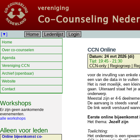
Home
Ledenlijst
Login
[▼]
Home
CCN Online
Over co-counselen
Datum:
24 mrt 2026 (di)
Agenda
Tijd:
19:45 - 21:30
Vereniging CCN
CCN-only | Regiogroep | Re
Archief (openbaar)
voor de invulling van enkele 
een van die data in te vullen
Website
Het is niet moeilijk, een kle
gaan. Uiteraard staat het je
Contact
onderwerp.
Meestal zijn er 4-6 deelnemer
Workshops
De aanvang is steeds vanaf 
De link wordt verstuurd wann
Er zijn geen aankomende
evenementen.
Eerste online bijeenkomst 
alle workshops
Het thema:
Jezelf zijn
Alleen voor leden
Toelichting:
Het onderwerp is een opwarm
Online bijeenkomst co-