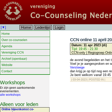
Home
Ledenlijst
Login
[▼]
Home
CCN online 11 april 2
Over co-counselen
Datum:
11 apr 2023 (di)
Agenda
Tijd:
19:45 - 21:30
Vereniging CCN
CCN-only | Regiogroep Onli
Archief (openbaar)
de avond begeleiden en het t
Voel je je aangesproken en 
Website
Versteege
dan krijg je op tijd nog een 
Contact
Je bent welkom vanaf 19.45
| 03-04-2023 | POSTED IN |
Workshops
Er zijn geen aankomende
evenementen.
alle workshops
Alleen voor leden
Online bijeenkomst co-