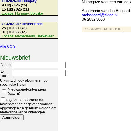
CCI2026-08 Hungary
Na opgave voor een van de w
9 aug 2026 (zo)
15 aug 2026 (za)
Annemarie van den Bogaard
Locatie:
Hungary, Bölcske
ambogaard@ziggo.nl
06 2082 9560
CCI2027-07 Netherlands
25 jul 2027 (zo)
| 14-01-2021 | POSTED IN |
31 jul 2027 (za)
Locatie:
Netherlands, Bakkeveen
Alle CCI's
Nieuwsbrief
Naam
E-
mail
U kunt zich ook abonneren op
specifieke lijsten:
Nieuwsbrief-ontvangers
(extern)
Ik ga ermee accoord dat
bovenstaande gegevens worden
opgeslagen en gebruikt worden om
nieuwsbrieven te ontvangen