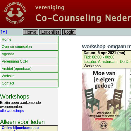
Home
Ledenlijst
Login
[▼]
Home
Workshop ‘omgaan me
Over co-counselen
Datum:
5 apr 2021 (ma)
Agenda
Tijd:
00:00 - 00:00
Vereniging CCN
Locatie:
Amsterdam, De Dri
Workshop
Archief (openbaar)
Website
Contact
Workshops
Er zijn geen aankomende
evenementen.
alle workshops
Alleen voor leden
Online bijeenkomst co-