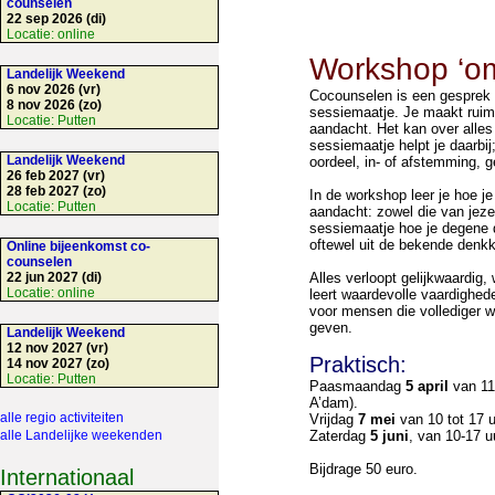
counselen
22 sep 2026 (di)
Locatie:
online
Workshop ‘o
Landelijk Weekend
6 nov 2026 (vr)
Cocounselen is een gesprek m
8 nov 2026 (zo)
sessiemaatje. Je maakt ruimt
Locatie:
Putten
aandacht. Het kan over alles
sessiemaatje helpt je daarbij
Landelijk Weekend
oordeel, in- of afstemming, 
26 feb 2027 (vr)
28 feb 2027 (zo)
In de workshop leer je hoe je
Locatie:
Putten
aandacht: zowel die van jezel
sessiemaatje hoe je degene di
oftewel uit de bekende denkk
Online bijeenkomst co-
counselen
22 jun 2027 (di)
Alles verloopt gelijkwaardig,
Locatie:
online
leert waardevolle vaardighed
voor mensen die vollediger wil
geven.
Landelijk Weekend
12 nov 2027 (vr)
Praktisch:
14 nov 2027 (zo)
Locatie:
Putten
Paasmaandag
5
april
van 11 
A’dam).
alle regio activiteiten
Vrijdag
7 mei
van 10 tot 17 u
alle Landelijke weekenden
Zaterdag
5 juni
, van 10-17 
Bijdrage 50 euro.
Internationaal