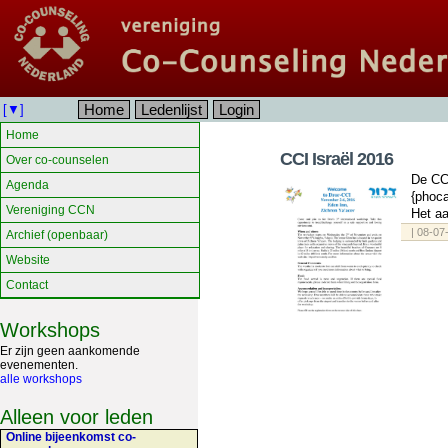
Home
Ledenlijst
Login
[▼]
Home
CCI Israël 2016
Over co-counselen
De CCI
Agenda
{phoca
Vereniging CCN
Het aa
| 08-0
Archief (openbaar)
Website
Contact
Workshops
Er zijn geen aankomende
evenementen.
alle workshops
Alleen voor leden
Online bijeenkomst co-