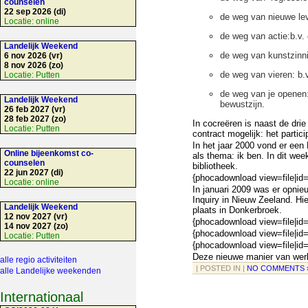
counselen
22 sep 2026 (di)
de weg van nieuwe lev
Locatie:
online
de weg van actie:b.v. 
Landelijk Weekend
de weg van kunstzinni
6 nov 2026 (vr)
8 nov 2026 (zo)
de weg van vieren: b.v
Locatie:
Putten
de weg van je openen:
Landelijk Weekend
bewustzijn.
26 feb 2027 (vr)
28 feb 2027 (zo)
In cocreëren is naast de drie
Locatie:
Putten
contract mogelijk: het partic
In het jaar 2000 vond er een
Online bijeenkomst co-
als thema: ik ben. In dit w
counselen
bibliotheek.
22 jun 2027 (di)
{phocadownload view=file|id=
Locatie:
online
In januari 2009 was er opnieu
Inquiry in Nieuw Zeeland. Hi
Landelijk Weekend
plaats in Donkerbroek.
12 nov 2027 (vr)
{phocadownload view=file|id=
14 nov 2027 (zo)
{phocadownload view=file|id=
Locatie:
Putten
{phocadownload view=file|id=
Deze nieuwe manier van werke
alle regio activiteiten
| POSTED IN |
NO COMMENTS 
alle Landelijke weekenden
Internationaal