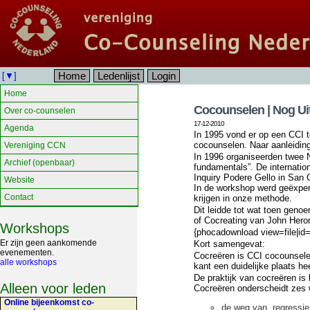
Home
Ledenlijst
Login
[▼]
Home
Cocounselen | Nog Ui
Over co-counselen
17-12-2010
Agenda
In 1995 vond er op een CCI t
cocounselen. Naar aanleiding
Vereniging CCN
In 1996 organiseerden twee N
Archief (openbaar)
fundamentals”. De internatio
Inquiry Podere Gello in San 
Website
In de workshop werd geëxper
Contact
krijgen in onze methode.
Dit leidde tot wat toen geno
of Cocreating van John Hero
Workshops
{phocadownload view=file|id=
Er zijn geen aankomende
Kort samengevat:
evenementen.
Cocreëren is CCI cocounselen
alle workshops
kant een duidelijke plaats hee
De praktijk van cocreëren is 
Alleen voor leden
Cocreëren onderscheidt zes 
Online bijeenkomst co-
de weg van regressie: