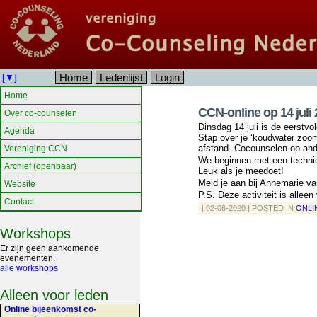
Home
Ledenlijst
Login
[▼]
Home
CCN-online op 14 juli
Over co-counselen
Dinsdag 14 juli is de eerstv
Agenda
Stap over je ‘koudwater zoom
afstand. Cocounselen op ande
Vereniging CCN
We beginnen met een technie
Archief (openbaar)
Leuk als je meedoet!
Meld je aan bij Annemarie v
Website
P.S. Deze activiteit is alleen
Contact
| 02-06-2020 | POSTED IN
ONLI
Workshops
Er zijn geen aankomende
evenementen.
alle workshops
Alleen voor leden
Online bijeenkomst co-